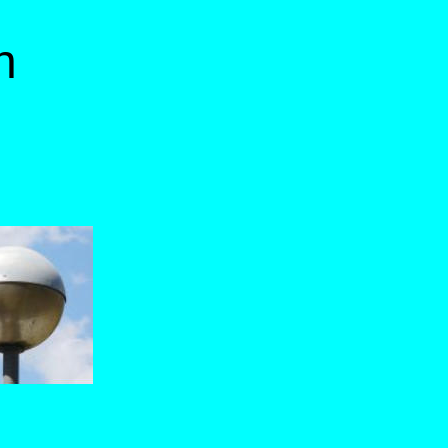
n 
      